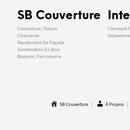
SB Couverture
Int
Couverture, Toiture
Clermont-F
Charpente
Départeme
Ravalement De Façade
Surélévation En Bois
Boiserie, Ferronnerie
SB Couverture
À Propos