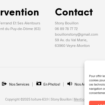
ervention
Contact
errand Et Ses Alentours
Stony Bouillon
nt du Puy-de-Dôme (63)
06 89 78 77 72
bouillonstony@gmail.com
59 Av. du Val Marie,
63960 Veyre-Monton
Pour offrir l
cookies pour
Nos Services
En Photos!
Nos Actualités
ces technolo
navigation ou
consentement 
Copyright ©2025 toiture-63.fr | Stony Bouillon |
Mentions Légales