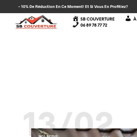
– 10% De Réduction En Ce Moment! Et Si Vous En Profitiez?
SB COUVERTURE
À
06 89 78 77 72
13/02
NOS ACTUS