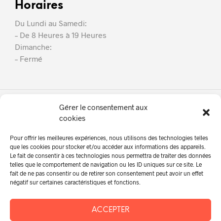
Horaires
Du Lundi au Samedi:
– De 8 Heures à 19 Heures
Dimanche:
– Fermé
Gérer le consentement aux
SB Couverture
cookies
À Propos
Pour offrir les meilleures expériences, nous utilisons des technologies telles
Nos Services
que les cookies pour stocker et/ou accéder aux informations des appareils.
Le fait de consentir à ces technologies nous permettra de traiter des données
En Photos!
telles que le comportement de navigation ou les ID uniques sur ce site. Le
fait de ne pas consentir ou de retirer son consentement peut avoir un effet
Nos Actualités
négatif sur certaines caractéristiques et fonctions.
Contact | Devis
ACCEPTER
06 89 78 77 72