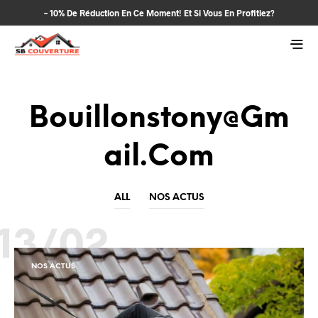
– 10% De Réduction En Ce Moment! Et Si Vous En Profitiez?
Bouillonstony@gm
Ail.com
ALL
NOS ACTUS
13/02
NOS ACTUS